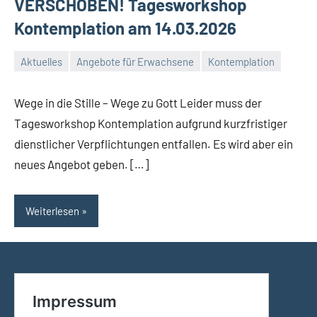
VERSCHOBEN! Tagesworkshop
Kontemplation am 14.03.2026
Aktuelles
Angebote für Erwachsene
Kontemplation
20.
Conrad
Februar
Wege in die Stille – Wege zu Gott Leider muss der
2026
Tagesworkshop Kontemplation aufgrund kurzfristiger
dienstlicher Verpflichtungen entfallen. Es wird aber ein
neues Angebot geben. […]
Weiterlesen