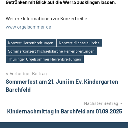
Getränken mit Blick auf die Werra ausklingen lassen.
Weitere Informationen zur Konzertreihe:
www.orgelsommer.de
.
Konzert Herrenbreitungen
Konzert Michaelskirche
Sommerkonzert Michaelskirche Herrenbreitungen
Schlagwörter
Thüringer Orgelsommer Herrenbreitungen
Beitragsnavigation
Vorheriger Beitrag
Sommerfest am 21. Juni im Ev. Kindergarten
Barchfeld
Nächster Beitrag
Kindernachmittag in Barchfeld am 01.09.2025