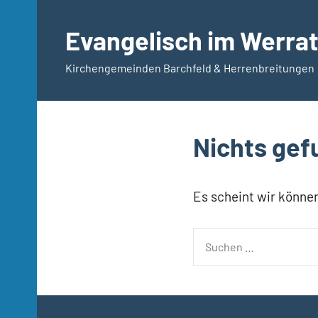
Zum
Inhalt
Evangelisch im Werrat
springen
Kirchengemeinden Barchfeld & Herrenbreitungen
Nichts ge
Es scheint wir können
Suchen
nach: