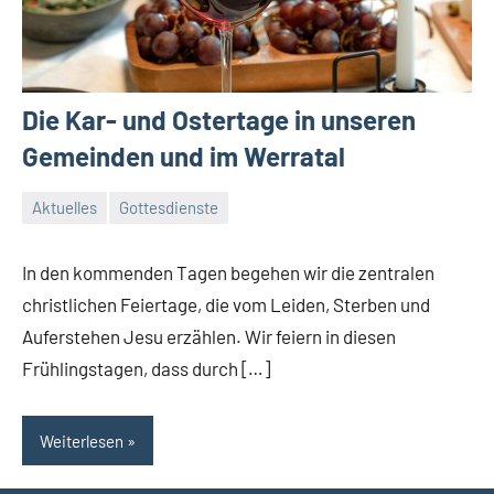
Die Kar- und Ostertage in unseren
Gemeinden und im Werratal
Aktuelles
Gottesdienste
9.
Conrad
April
In den kommenden Tagen begehen wir die zentralen
2025
christlichen Feiertage, die vom Leiden, Sterben und
Auferstehen Jesu erzählen. Wir feiern in diesen
Frühlingstagen, dass durch […]
Weiterlesen