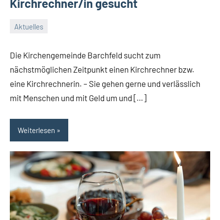
Kirchrechner/in gesucht
Aktuelles
24.
Conrad
Juli
Die Kirchengemeinde Barchfeld sucht zum
2026
nächstmöglichen Zeitpunkt einen Kirchrechner bzw.
eine Kirchrechnerin. – Sie gehen gerne und verlässlich
mit Menschen und mit Geld um und […]
Weiterlesen