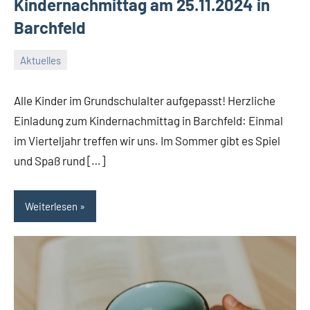
Kindernachmittag am 25.11.2024 in
Barchfeld
Aktuelles
20.
Conrad
November
Alle Kinder im Grundschulalter aufgepasst! Herzliche
2024
Einladung zum Kindernachmittag in Barchfeld: Einmal
im Vierteljahr treffen wir uns. Im Sommer gibt es Spiel
und Spaß rund […]
Weiterlesen