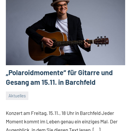
„Polaroidmomente“ für Gitarre und
Gesang am 15.11. in Barchfeld
Aktuelles
6.
Conrad
November
Konzert am Freitag, 15.11., 18 Uhr in Barchfeld Jeder
2024
Moment kommt im Leben genau ein einziges Mal. Der
Augenblick, in dem Sie diesen Text lesen, […]