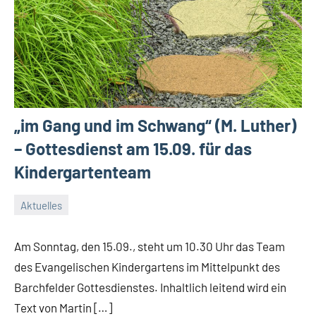
„im Gang und im Schwang“ (M. Luther)
– Gottesdienst am 15.09. für das
Kindergartenteam
Aktuelles
6.
Conrad
September
Am Sonntag, den 15.09., steht um 10.30 Uhr das Team
2024
des Evangelischen Kindergartens im Mittelpunkt des
Barchfelder Gottesdienstes. Inhaltlich leitend wird ein
Text von Martin […]